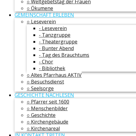
○ Weltgebetstag der Frauen
○ Ökumene
GEMEINSCHAFT ERLEBEN
○ Leseverein
- Leseverein
- Tanzgruppe
- Theatergruppe
- Bunter Abend
- Tag des Brauchtums
- Chor
- Bibliothek
○ Altes Pfarrhaus AKTIV
○ Besuchsdienst
○ Seelsorge
GESCHICHTE NACHLESEN
○ Pfarrer seit 1600
○ Menschenbilder
○ Geschichte
○ Kirchengebäude
○ Kirchenareal
IN KONTAKT TRETEN