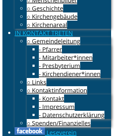
○ Menschenbilder
○ Geschichte
○ Kirchengebäude
○ Kirchenareal
IN KONTAKT TRETEN
○ Gemeindeleitung
- Pfarrer
- Mitarbeiter*innen
- Presbyterium
- Kirchendiener*innen
○ Links
○ Kontaktinformation
- Kontakt
- Impressum
- Datenschutzerklärung
○ Spenden/Finanzielles
Leseverein