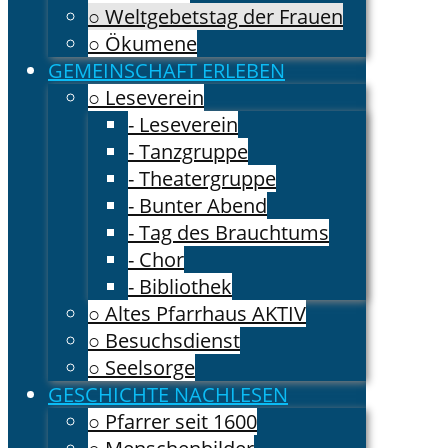
○ Weltgebetstag der Frauen
○ Ökumene
GEMEINSCHAFT ERLEBEN
○ Leseverein
- Leseverein
- Tanzgruppe
- Theatergruppe
- Bunter Abend
- Tag des Brauchtums
- Chor
- Bibliothek
○ Altes Pfarrhaus AKTIV
○ Besuchsdienst
○ Seelsorge
GESCHICHTE NACHLESEN
○ Pfarrer seit 1600