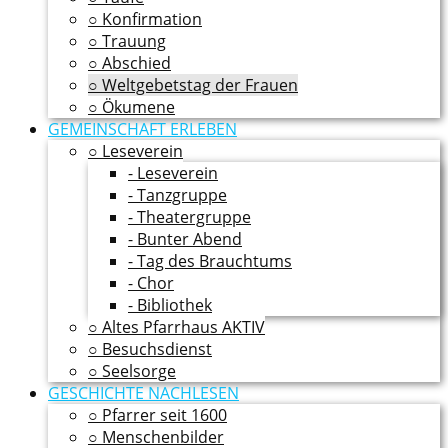
○ Konfirmation
○ Trauung
○ Abschied
○ Weltgebetstag der Frauen
○ Ökumene
GEMEINSCHAFT ERLEBEN
○ Leseverein
- Leseverein
- Tanzgruppe
- Theatergruppe
- Bunter Abend
- Tag des Brauchtums
- Chor
- Bibliothek
○ Altes Pfarrhaus AKTIV
○ Besuchsdienst
○ Seelsorge
GESCHICHTE NACHLESEN
○ Pfarrer seit 1600
○ Menschenbilder