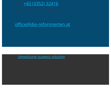
Tel:
+43 (3352) 32416
Fax: +43 (3352) 32416-13
office@die-reformierten.at
Umsetzung suxxess solution