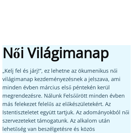
Női Világimanap
„Kelj fel és járj!“, ez lehetne az ökumenikus női
világimanap kezdeményezésnek a jelszava, ami
minden évben március első péntekén kerül
megrendezésre. Nálunk Felsőőrött minden évben
más felekezet felelős az előkészületekért. Az
Istentiszteletet együtt tartjuk. Az adományokból női
szervezeteket támogatunk. Az alkalom után
lehetőség van beszélgetésre és közös