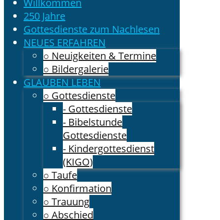
Willkommen
250 Jahre
Gottesdienste zum Nachlesen
NEUES ERFAHREN
○ Neuigkeiten & Termine
○ Bildergalerie
GLAUBEN LEBEN
○ Gottesdienste
- Gottesdienste
- Bibelstunde
Gottesdienste
- Kindergottesdienst
(KIGO)
○ Taufe
○ Konfirmation
○ Trauung
○ Abschied