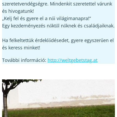
szeretetvendégségre. Mindenkit szeretettel várunk
és hivogatunk!
„Kelj fel és gyere el a női világimanapra!“
Egy kezdeményezés nőktől nőknek és családjaiknak.
Ha felkeltettük érdeklődésedet, gyere egyszerűen el
és keress minket!
További információ:
http://weltgebetstag.at