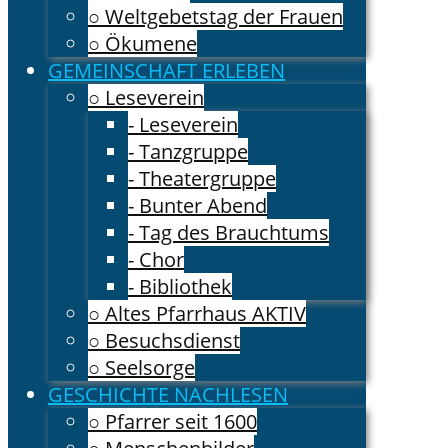
○ Weltgebetstag der Frauen
○ Ökumene
GEMEINSCHAFT ERLEBEN
○ Leseverein
- Leseverein
- Tanzgruppe
- Theatergruppe
- Bunter Abend
- Tag des Brauchtums
- Chor
- Bibliothek
○ Altes Pfarrhaus AKTIV
○ Besuchsdienst
○ Seelsorge
GESCHICHTE NACHLESEN
○ Pfarrer seit 1600