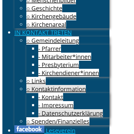
○ Menschenbilder
○ Geschichte
○ Kirchengebäude
○ Kirchenareal
IN KONTAKT TRETEN
○ Gemeindeleitung
- Pfarrer
- Mitarbeiter*innen
- Presbyterium
- Kirchendiener*innen
○ Links
○ Kontaktinformation
- Kontakt
- Impressum
- Datenschutzerklärung
○ Spenden/Finanzielles
Leseverein