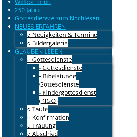
Willkommen
250 Jahre
Gottesdienste zum Nachlesen
NEUES ERFAHREN
○ Neuigkeiten & Termine
○ Bildergalerie
GLAUBEN LEBEN
○ Gottesdienste
- Gottesdienste
- Bibelstunde
Gottesdienste
- Kindergottesdienst
(KIGO)
○ Taufe
○ Konfirmation
○ Trauung
○ Abschied